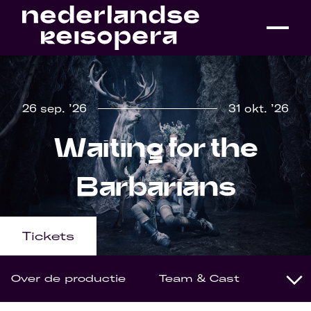
26 sep. ’26
31 okt. ’26
Waiting for the
Barbarians
Tickets
Over de productie
Team & Cast