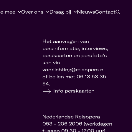
e mee
Over ons
Draag bij
Nieuws
Contact
Het aanvragen van
persinformatie, interviews,
perskaarten en persfoto’s
kan via
voorlichting@reisopera.nl
of bellen met 06 13 53 35
54.
Info perskaarten
Nederlandse Reisopera
053 - 206 2006 (werkdagen
tussen 09.30 - 17.00 uur)