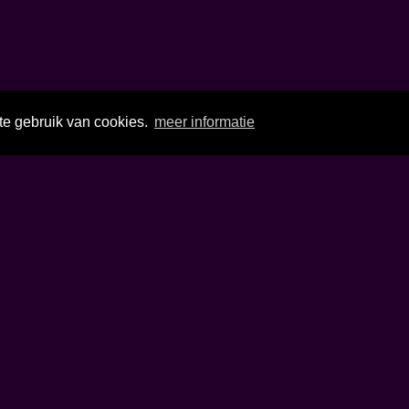
te gebruik van cookies.
meer informatie
ramma
Benieuwd wat de Reisope
hoogte en meld je aan vo
ws
 bij