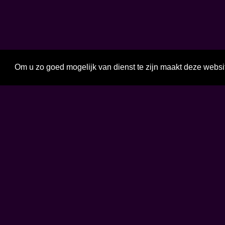
Om u zo goed mogelijk van dienst te zijn maakt deze websi
Word Vriend
Prog
Over ons
Nieu
Contact
Draag