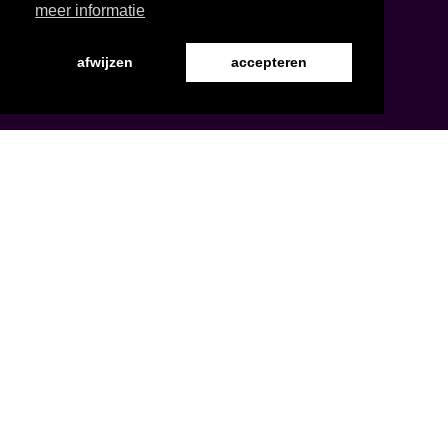
meer informatie
afwijzen
accepteren
Word Vriend
Programma
Over ons
Nieuws