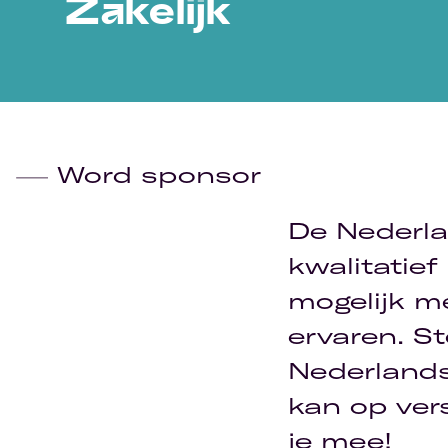
Zakelijk
Word sponsor
De Nederla
kwalitatie
mogelijk m
ervaren. St
Nederland
kan op ver
je mee!