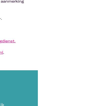
in aanmerking
-.
gdienst.
nl
.
jk