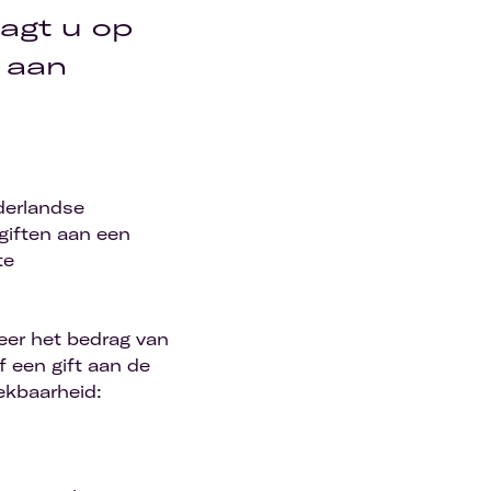
aagt u op
j aan
derlandse
 giften aan een
te
eer het bedrag van
f een gift aan de
ekbaarheid: