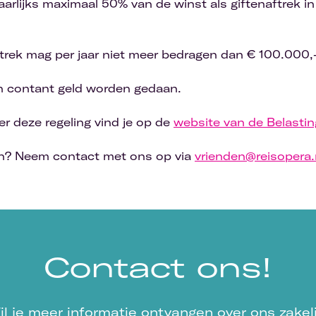
jaarlijks maximaal 50% van de winst als giftenaftrek 
aftrek mag per jaar niet meer bedragen dan € 100.000,
 in contant geld worden gedaan.
er deze regeling vind je op de
website van de Belastin
oen? Neem contact met ons op via
vrienden@reisopera.
Contact ons!
il je meer informatie ontvangen over ons zakeli