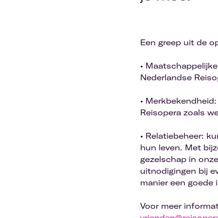
Een greep uit de o
• Maatschappelijk
Nederlandse Reisop
• Merkbekendheid:
Reisopera zoals we
• Relatiebeheer: k
hun leven. Met bij
gezelschap in onze
uitnodigingen bij 
manier een goede i
Voor meer informa
vrienden@reisopera