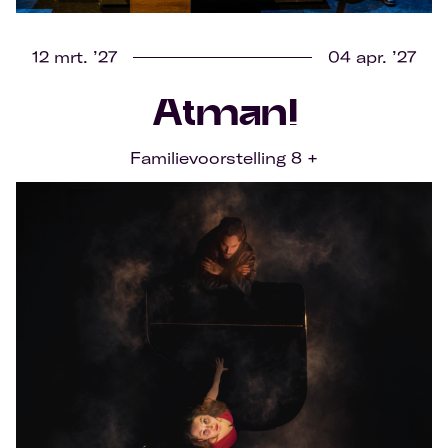
12 mrt. ’27
04 apr. ’27
Atman!
Familievoorstelling 8 +