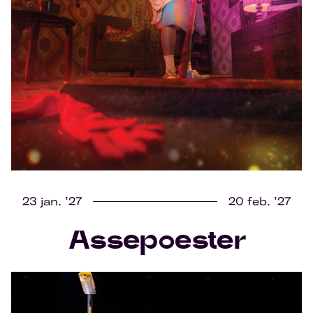
23 jan. ’27
20 feb. ’27
Assepoester