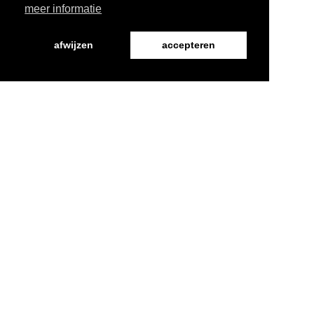
meer informatie
afwijzen
accepteren
Word Vriend
Programma
Over ons
Nieuws