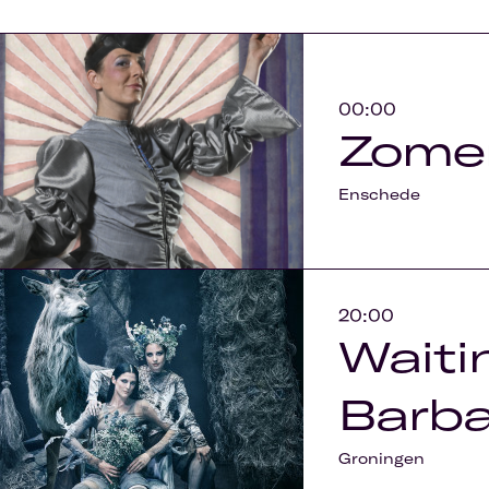
00:00
Zome
Enschede
20:00
Waiti
Barba
Groningen