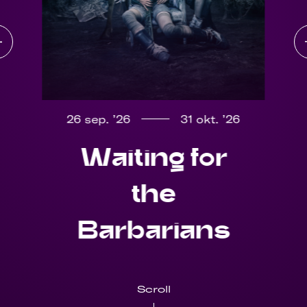
26 sep. ’26
31 okt. ’26
Waiting for
the
Barbarians
Scroll