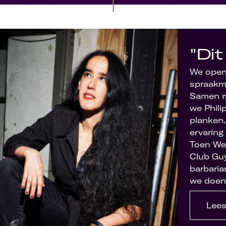
"Di
We open
spraakma
Samen m
we Phili
planken.
ervaring 
Toen Wei
Club Guy
barbaria
we doen,
Lees