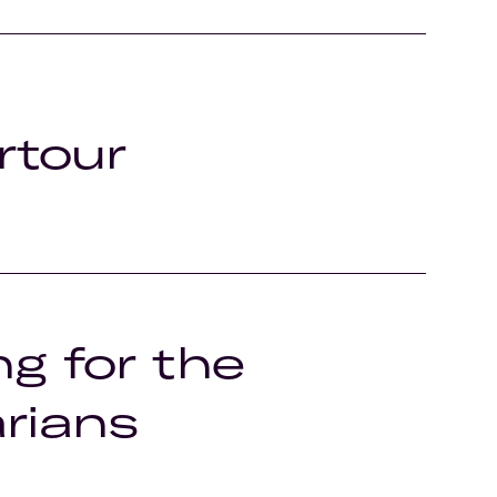
rtour
ng for the
rians